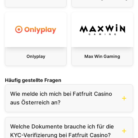
Onlyplay
Max Win Gaming
Häufig gestellte Fragen
Wie melde ich mich bei Fatfruit Casino
aus Österreich an?
Welche Dokumente brauche ich für die
KYC-Verifizierung bei Fatfruit Casino?