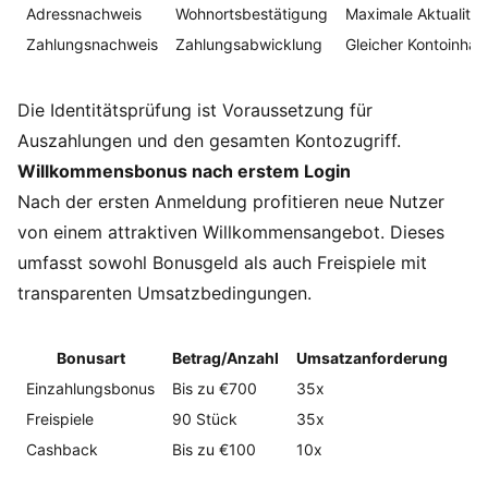
Adressnachweis
Wohnortsbestätigung
Maximale Aktualität
Zahlungsnachweis
Zahlungsabwicklung
Gleicher Kontoinhabe
Die Identitätsprüfung ist Voraussetzung für
Auszahlungen und den gesamten Kontozugriff.
Willkommensbonus nach erstem Login
Nach der ersten Anmeldung profitieren neue Nutzer
von einem attraktiven Willkommensangebot. Dieses
umfasst sowohl Bonusgeld als auch Freispiele mit
transparenten Umsatzbedingungen.
Bonusart
Betrag/Anzahl
Umsatzanforderung
Einzahlungsbonus
Bis zu €700
35x
Freispiele
90 Stück
35x
Cashback
Bis zu €100
10x