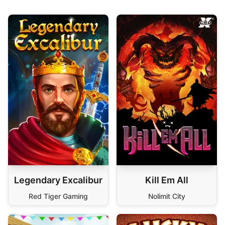
Legendary Excalibur
Kill Em All
Red Tiger Gaming
Nolimit City