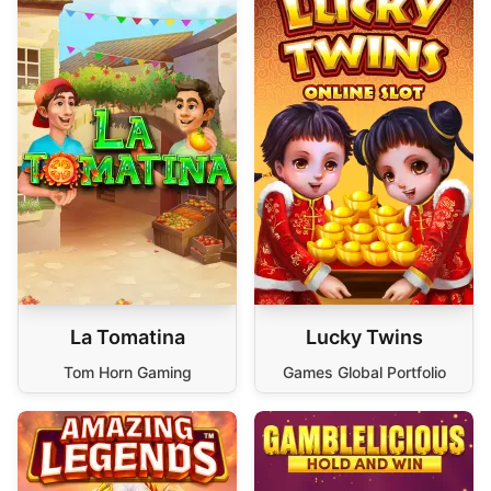
La Tomatina
Lucky Twins
Tom Horn Gaming
Games Global Portfolio