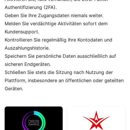
Authentifizierung (2FA).
Geben Sie Ihre Zugangsdaten niemals weiter.
Melden Sie verdächtige Aktivitäten sofort dem
Kundensupport.
Kontrollieren Sie regelmäßig Ihre Kontodaten und
Auszahlungshistorie.
Speichern Sie persönliche Daten ausschließlich auf
sicheren Endgeräten.
Schließen Sie stets die Sitzung nach Nutzung der
Plattform, insbesondere an öffentlichen oder geteilten
Geräten.